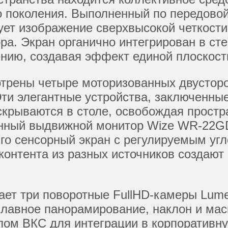
о поколения. Выполненный по передовой
ует изображение сверхвысокой четкости
ра. Экран органично интегрирован в ст
нию, создавая эффект единой плоскост
трены четыре моторизованных двустор
 Эти элегантные устройства, заключенн
скрываются в столе, освобождая простр
нный выдвижной монитор Wize WR-22GD2
го сенсорный экран с регулируемым угло
онтента из разных источников создают
ет три поворотные FullHD-камеры Lum
лавное панорамирование, наклон и ма
лом ВКС для интеграции в корпоративну