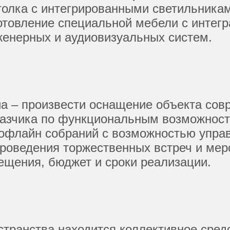
толка с интегрированными светильника
отовление специальной мебели с интег
женерных и аудиовизуальных систем.
иа – произвести оснащение объекта со
азчика по функциональным возможност
офлайн собраний с возможностью управ
роведения торжественных встреч и меро
ещения, бюджет и сроки реализации.
остранства находится коллективное ср