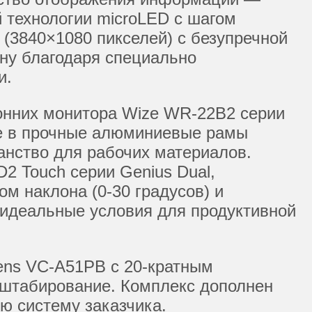
 технологии microLED с шагом
 (3840×1080 пикселей) с безупречной
ену благодаря специально
и.
онних монитора Wize WR-22B2 серии
ые в прочные алюминиевые рамы
анство для рабочих материалов.
 Touch серии Genius Dual,
м наклона (0-30 градусов) и
 идеальные условия для продуктивной
ens VC-A51PB с 20-кратным
сштабирование. Комплекс дополнен
ю систему заказчика.