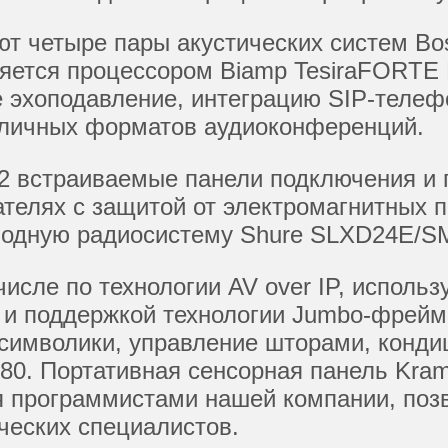
т четыре пары акустических систем Bos
яется процессором Biamp TesiraFORTE 
е эхоподавление, интеграцию SIP-теле
азличных форматов аудиоконференций.
2 встраиваемые панели подключения и
елях с защитой от электромагнитных п
водную радиосистему Shure SLXD24E/S
числе по технологии AV over IP, испол
g и поддержкой технологии Jumbo-фрей
 символики, управление шторами, конд
80. Портативная сенсорная панель Kra
 программистами нашей компании, позв
ческих специалистов.