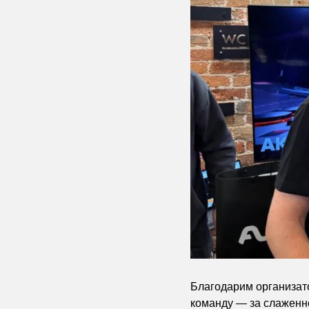
Благодарим организат
команду — за слаженно