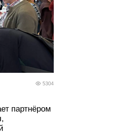
5304
ет партнёром
,
й