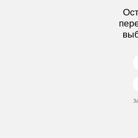
Ост
пере
выб
З