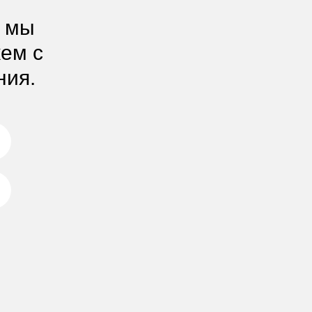
, мы
жем с
ния.