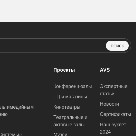
ПОИСК
Проекты
AVS
Конференц-залы
Экспертные
статьи
ТЦ и магазины
Новости
ультимедийным
Кинотеатры
нию
Сертификаты
Театральные и
актовые залы
Наш буклет
2024
оСистемы»
Музеи