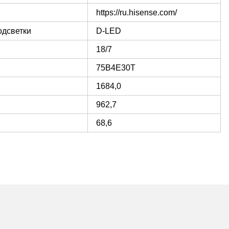
https://ru.hisense.com/
одсветки
D-LED
18/7
75B4E30T
1684,0
962,7
68,6